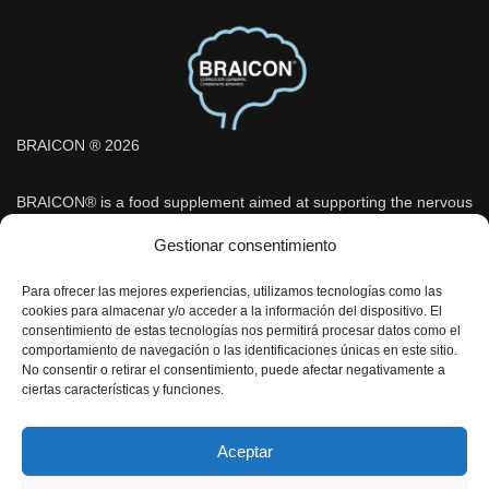
BRAICON ® 2026
BRAICON® is a food supplement aimed at supporting the nervous
system and cognitive function, indicated under medical
Gestionar consentimiento
supervision after a concussion or mild head injury.
Para ofrecer las mejores experiencias, utilizamos tecnologías como las
cookies para almacenar y/o acceder a la información del dispositivo. El
Medical information about BRAICON®
-
Buy BRAICON®
consentimiento de estas tecnologías nos permitirá procesar datos como el
comportamiento de navegación o las identificaciones únicas en este sitio.
No consentir o retirar el consentimiento, puede afectar negativamente a
BRAICON® 2026
ciertas características y funciones.
ADVANCED SPORT & NUTRITIONS LAB, S.L
Privacy Policy
-
Legal notice
-
Cookies Policy
-
Sales and
Aceptar
cancellation/return policy
-
Quality policy