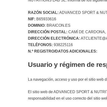
NUTRITIONS LAB SL. informa de los siguiente
RAZÓN SOCIAL:
ADVANCED SPORT & NUTR
NIF:
B65933616
DOMINIO:
BRAICON.ES
DIRECCIÓN POSTAL:
CAMÍ DE CARDONA, 
DIRECCIÓN ELECTRÓNICA:
ATCLIENTE@
TELÉFONOS:
938225116
N.º REGISTRO/DATOS ADICIONALES:
Usuario y régimen de re
La navegación, acceso y uso por el sitio w
El sitio web de ADVANCED SPORT & NUTRITIONS
responsabilidad en el uso correcto del sitio w