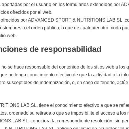
ones aportadas por el usuario en los formularios extendidos
icios ofrecidos por el web.
atos ofrecidos por ADVANCED SPORT & NUTRITIONS LAB SL. cont
 costumbres o el orden público, o que de cualquier otro modo p
itio web.
enciones de responsabilidad
hace responsable del contenido de los sitios web a los que
que no tenga conocimiento efectivo de que la actividad o la info
o susceptibles de indemnización, o, en caso de tenerlo, actúe co
S LAB SL. tiene el conocimiento efectivo a que se refiere 
atos, ordenado su retirada o que se imposibilite el acceso a los
 LAB SL. conociera la correspondiente resolución, sin perju
& NUTRITIONS LAB SL. aplique en virtud de acuerdos volunta