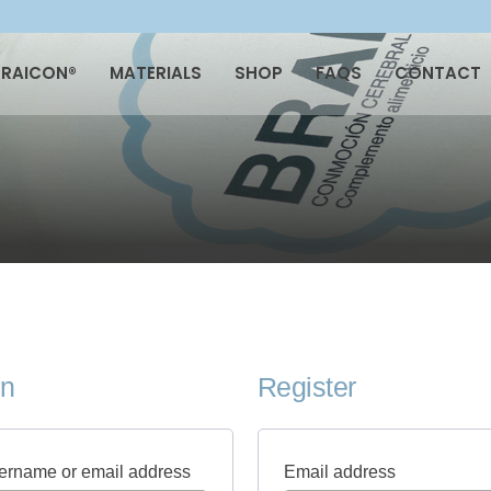
BRAICON®
MATERIALS
SHOP
FAQS
CONTACT
in
Register
R
R
ername or email address
Email address