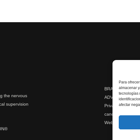
Para ofrecer
almacenar y/
BRAICON® 2026
tecnologías
g the nervous
ADVANCED SPORT
identificaci
cal supervision
afectar nega
Privacy Policy
-
Le
cancellation/retur
Web design:
Dab
ON®