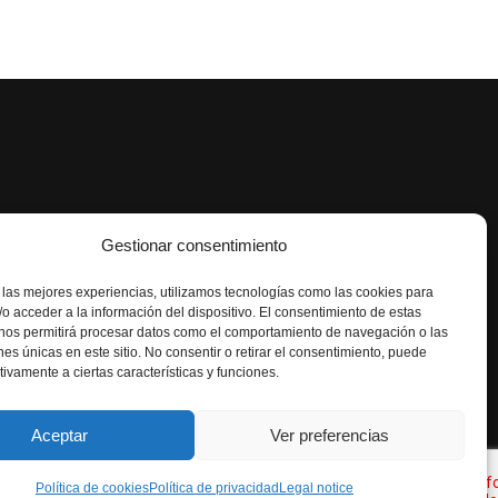
Gestionar consentimiento
 las mejores experiencias, utilizamos tecnologías como las cookies para
o acceder a la información del dispositivo. El consentimiento de estas
 nos permitirá procesar datos como el comportamiento de navegación o las
 & NUTRITIONS LAB, S.L
ones únicas en este sitio. No consentir o retirar el consentimiento, puede
tivamente a ciertas características y funciones.
gal notice
-
Cookies Policy
-
Sales and
n policy
-
Quality policy
Aceptar
Ver preferencias
media
Política de cookies
Política de privacidad
Legal notice