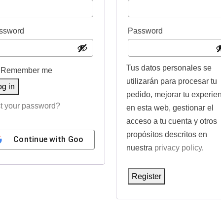
e
e
q
q
R
R
ssword
Password
u
u
e
e
i
i
q
q
Tus datos personales se
r
r
Remember me
u
u
utilizarán para procesar tu
e
e
og in
i
i
pedido, mejorar tu experie
d
d
t your password?
en esta web, gestionar el
r
r
acceso a tu cuenta y otros
e
e
propósitos descritos en
Continue with
Google
d
d
nuestra
privacy policy
.
Register