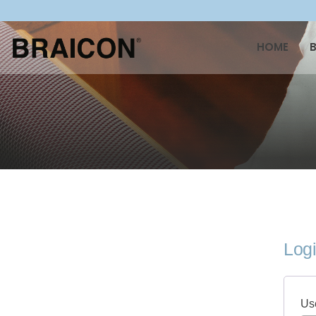
HOME
Log
Us