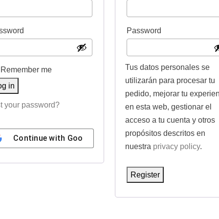
e
e
q
q
R
R
ssword
Password
u
u
e
e
i
i
q
q
Tus datos personales se
r
r
Remember me
u
u
utilizarán para procesar tu
e
e
og in
i
i
pedido, mejorar tu experie
d
d
t your password?
en esta web, gestionar el
r
r
acceso a tu cuenta y otros
e
e
propósitos descritos en
Continue with
Google
d
d
nuestra
privacy policy
.
Register