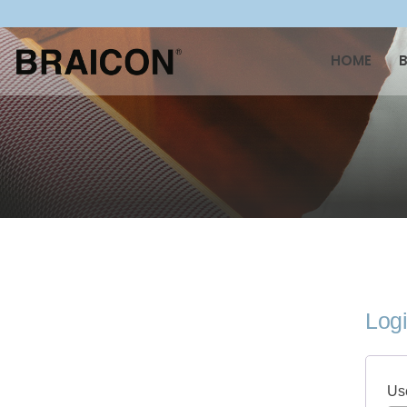
HOME
Log
Us