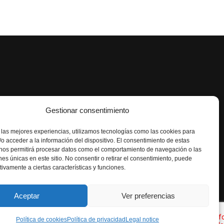
Gestionar consentimiento
 las mejores experiencias, utilizamos tecnologías como las cookies para
o acceder a la información del dispositivo. El consentimiento de estas
 nos permitirá procesar datos como el comportamiento de navegación o las
 & NUTRITIONS LAB, S.L
ones únicas en este sitio. No consentir o retirar el consentimiento, puede
tivamente a ciertas características y funciones.
gal notice
-
Cookies Policy
-
Sales and
n policy
-
Quality policy
Aceptar
Ver preferencias
media
Política de cookies
Política de privacidad
Legal notice