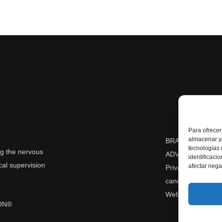
Para ofrecer
almacenar y/
BRAICON® 2026
tecnologías
g the nervous
ADVANCED SPORT
identificaci
cal supervision
afectar nega
Privacy Policy
-
Le
cancellation/retur
Web design:
Dab
ON®