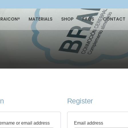
BRAICON®
MATERIALS
SHOP
FAQS
CONTACT
in
Register
R
R
ername or email address
Email address